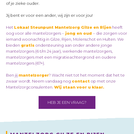
of je zieke ouder.
Jij bent er voor een ander, wij zijn er voor jou!
Het
Lokaal Steunpunt Mantelzorg Gilze en Rijen
heeft
oog voor alle mantelzorgers –
jong en oud
– die zorgen voor
iemand woonachtig in Gilze, Rijen, Molenschot en Hulten. We
bieden
gratis
ondersteuning aan onder andere jonge
mantelzorgers (6 t/m 24 jaar), werkende mantelzorgers,
mantelzorgers met een migratieachtergrond
en oudere
mantelzorgers (67+).
Ben jij
mantelzorger
? Wacht niet tot het moment dat het te
zwaar wordt. Neem vandaag nog
contact
op met onze
Mantelzorgconsulenten.
Wij staan voor u klaar.
HEB JE EEN VRAAG?