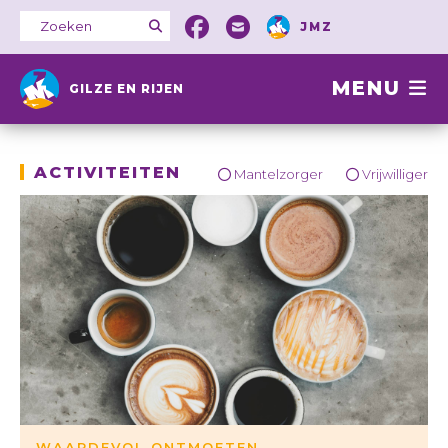
JMZ
MENU
GILZE EN RIJEN
ACTIVITEITEN
Mantelzorger
Vrijwilliger
WAARDEVOL ONTMOETEN