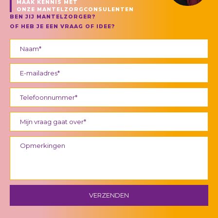
MAAK KENNIS MET
ONZE MANTELZORGCONSULENTEN
BEN JIJ MANTELZORGER?
OF HEB JE EEN VRAAG OF IDEE?